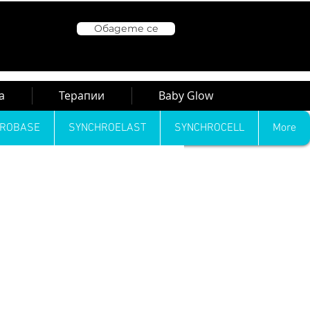
Обадете се
а
Терапии
Baby Glow
HROBASE
SYNCHROELAST
SYNCHROCELL
More