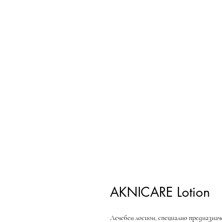
AKNICARE Lotion
Лечебен лосион, специално предназнач