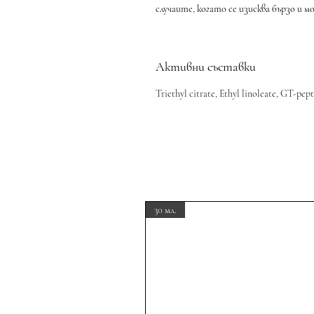
случаите, когато се изисква бързо и 
Активни съставки
Triethyl citrate, Ethyl linoleate, GT-pept
30 мл.