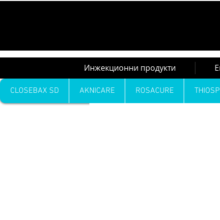
Инжекционни продукти
Е
CLOSEBAX SD
AKNICARE
ROSACURE
THIOSP