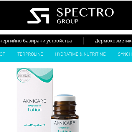
нергийно базирани устройства
Дермокозметик
OT
TERPROLINE
HYDRATIME & NUTRITIME
SYNC