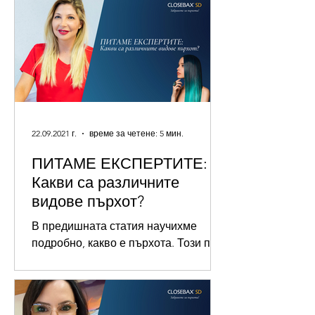
22.09.2021 г.
време за четене: 5 мин.
ПИТАМЕ ЕКСПЕРТИТЕ:
Какви са различните
видове пърхот?
В предишната статия научихме
подробно, какво е пърхота. Този път
се свързахме с един от водещите
дерматолози в България - д-р
Паула...