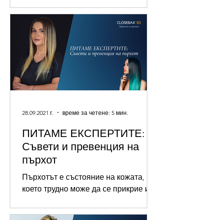
причиняващо различни по степен
възпалителни промени, от пърхот до
червени лющещи...
28.09.2021 г.
време за четене: 5 мин.
ПИТАМЕ ЕКСПЕРТИТЕ:
Съвети и превенция на
пърхот
Пърхотът е състояние на кожата,
което трудно може да се прикрие и
засяга около 50% от възрастните в
света. Ако страдате или познавате...