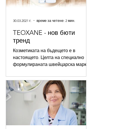
30.03.2021 г.
време за четене: 2 мин.
TEOXANE - нов бюти
тренд
Козметиката на бъдещето е в
настоящето. Целта на специално
формулираната швейцарска марка е
да удължи и подсили ефекта от
естетичните...