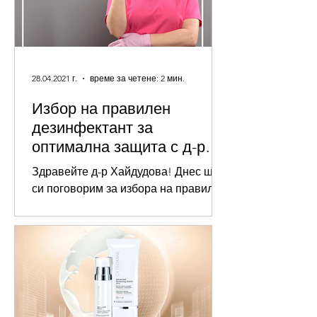
28.04.2021 г.
време за четене: 2 мин.
Избор на правилен
дезинфектант за
оптимална защита с д-р
Христина Хайдудова
Здравейте д-р Хайдудова! Днес ще
си поговорим за избора на правилен
дезинфектант и характеристиките,
които трябва да притежава, за да
сме...