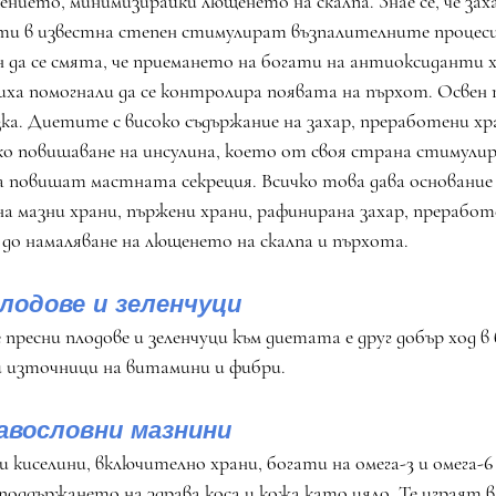
ението, минимизирайки лющенето на скалпа. Знае се, че зах
ти в известна степен стимулират възпалителните процеси
н да се смята, че приемането на богати на антиоксиданти х
иха помогнали да се контролира появата на пърхот. Освен 
ка. Диетите с високо съдържание на захар, преработени хра
ко повишаване на инсулина, което от своя страна стимули
 повишат мастната секреция. Всичко това дава основание д
а мазни храни, пържени храни, рафинирана захар, преработ
 до намаляване на лющенето на скалпа и пърхота.
лодове и зеленчуци
пресни плодове и зеленчуци към диетата е друг добър ход в
и източници на витамини и фибри.
авословни мазнини
киселини, включително храни, богати на омега
-3
 и омега
-6
поддържането на здрава коса и кожа като цяло. Те играят в