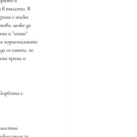
арите и 
 в тялото. В 
рани с ниско 
това, може да 
ни и "лоши" 
ра хормоналните 
а се смята, че 
ени храни и 
 борбата с 
 мастни 
ажна роля за 