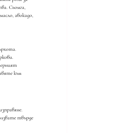
а. Сьомга, 
асло, авокадо, 
ърхота. 
ркови. 
черният 
авяте към 
изправяне. 
олзвате твърде 