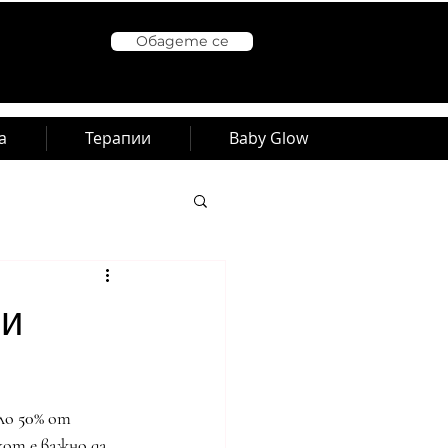
Обадете се
а
Терапии
Baby Glow
и
ло 
50%
 от 
от е важно да 