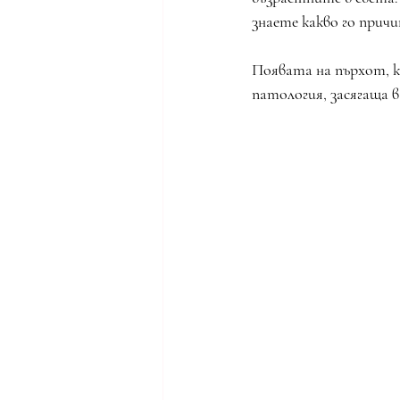
знаете какво го причи
Появата на пърхот, ко
патология, засягаща в