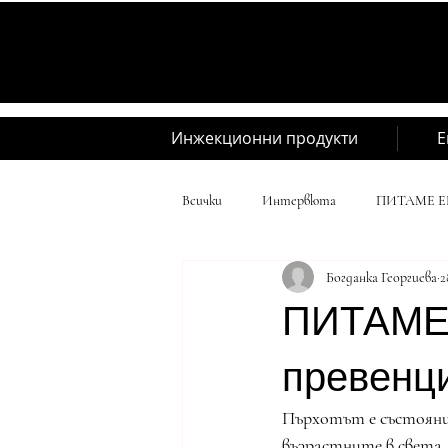
Инжекционни продукти
Е
Всички
Интервюта
ПИТАМЕ Е
Богданка Георгиева
2
ПИТАМЕ 
превенци
Пърхотът е състояние
възрастните в света.