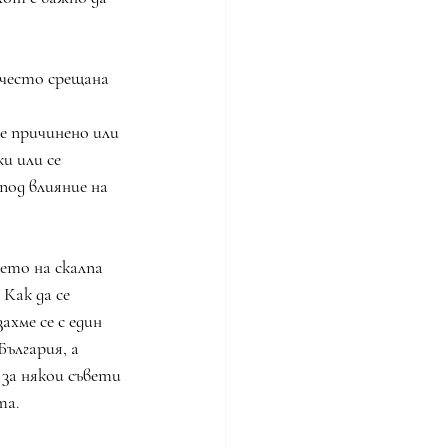
 често срещана 
е причинено или 
и или се 
под влияние на 
ето на скалпа 
Как да се 
хме се с един 
ългария, а 
 за някои съвети 
та.