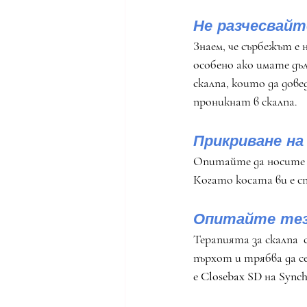
Не разчесвайт
Знаем, че сърбежът е
особено ако имате дъ
скалпа, които да дов
проникнат в скалпа.
Прикриване н
Опитайте да носите к
Когато косата ви е с
Опитайте тез
Терапията за скалпа  
пърхот и трябва да с
е 
Closebax SD 
на 
Synch