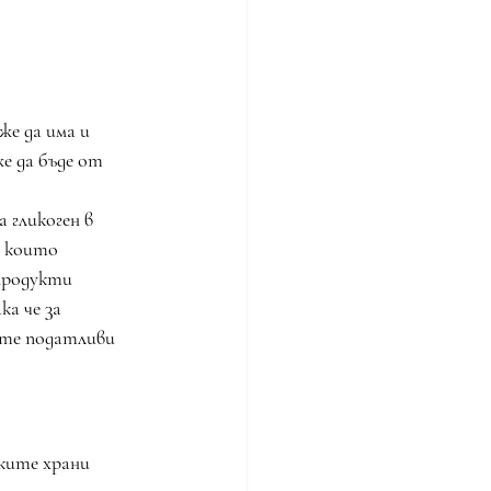
е да има и 
е да бъде от 
 гликоген в 
, които 
продукти 
а че за 
сте податливи 
ките храни 