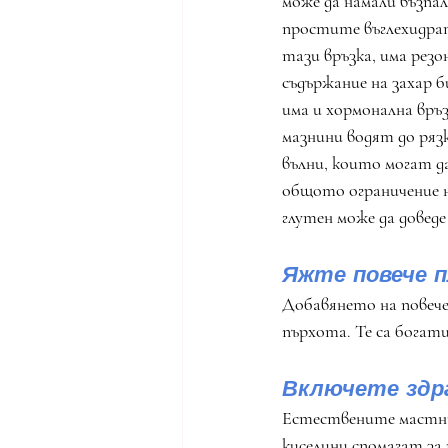
може да намали възпал
простите въглехидра
тази връзка, има резо
съдържание на захар б
има и хормонална връз
мазнини водят до ряз
вълни, които могат да
общото ограничение н
глутен може да доведе
Яжте повече п
Добавянето на повече 
пърхота. Те са богат
Включете здр
Естествените мастни 
киселини спомагат за 