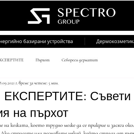
нергийно базирани устройства
Дермокозметик
КСПЕРТИТЕ
Пърхот
Себореен дерматит
8.09.2021 г.
време за четене: 5 мин.
ЕКСПЕРТИТЕ: Съвети 
я на пърхот
 на кожата, което трудно може да се прикрие и засяга око
 Ако страдате или познавате някой, който страда от пърх