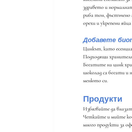
здравето и нормалнат
риба тон, фъстъчено м
орехи и укрепени яйц
Добавете био
Цинкът, като есенциа
Подходящи хранителни
Богатите на цинк хра
шоколад са богати и 
менюто си.
Продукти
Избягвайте да влизате
Четкайте и мийте кос
много продукти за оф