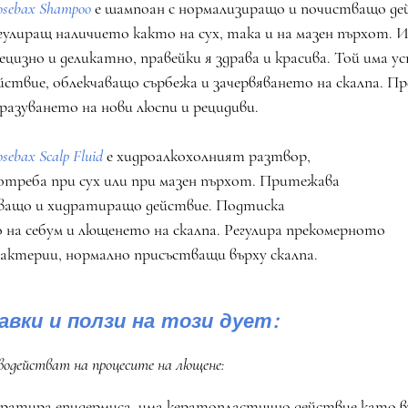
osebax Shampoo
е шампоан с нормализиращо и почистващо дей
гулиращ наличието както на сух, така и на мазен пърхот. 
ецизно и деликатно, правейки я здрава и красива. Той има у
йствие, облекчаващо сърбежа и зачервяването на скалпа. П
разуването на нови люспи и рецидиви.
osebax Scalp Fluid 
е хидроалкохолният разтвор, 
отреба при сух или при мазен пърхот. Притежава 
яващо и хидратиращо действие. Подтиска 
на себум и лющенето на скалпа. Регулира прекомерното 
 бактерии, нормално присъстващи върху скалпа.
вки и ползи на този дует:
одействат на процесите на лющене:
тира епидермиса, има кератопластично действие като в