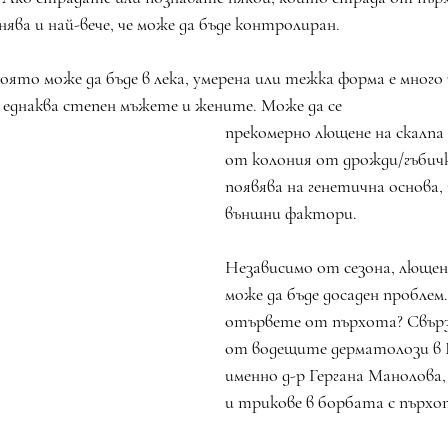
нява и най-вече, че може да бъде контролиран.
ято може да бъде в лека, умерена или тежка форма е много
 еднаква степен мъжете и жените. Може да се 
прекомерно лющене на скалпа 
от колония от дрожди/гъбичк
появява на генетична основа, 
външни фактори.
Независимо от сезона, лющен
може да бъде досаден проблем. 
отървете от пърхота? Свърза
от водещите дерматолози в Б
именно д-р Гергана Манолова,
и трикове в борбата с пърхо