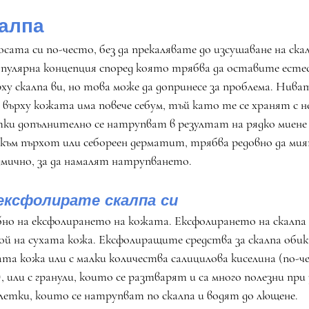
калпа
сата си по-често, без да прекалявате до изсушаване на скал
опулярна концепция според която трябва да оставите есте
ху скалпа ви, но това може да допринесе за проблема. Нива
върху кожата има повече себум, тъй като те се хранят с н
и допълнително се натрупват в резултат на рядко миене 
ъм пърхот или себореен дерматит, трябва редовно да мия
дмично, за да намалят натрупването. 
ексфолирате скалпа си
бно на ексфолирането на кожата. Ексфолирането на скалпа 
ой на сухата кожа. Ексфолиращите средства за скалпа обик
 кожа или с малки количества салицилова киселина (по-ч
, или с гранули, които се разтварят и са много полезни пр
етки, които се натрупват по скалпа и водят до лющене. 