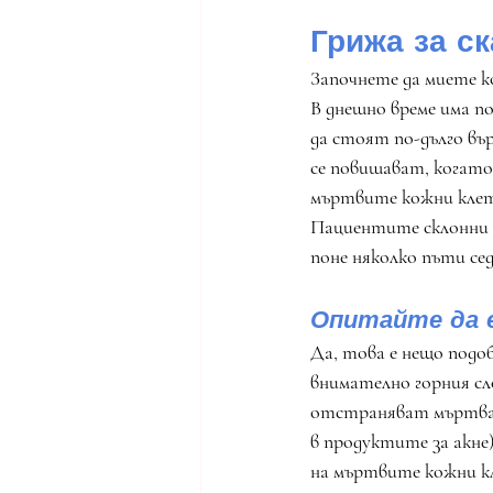
Грижа за с
Започнете да миете ко
В днешно време има п
да стоят по-дълго вър
се повишават, когато 
мъртвите кожни клетк
Пациентите склонни к
поне няколко пъти се
Опитайте да 
Да, това е нещо подо
внимателно горния сл
отстраняват мъртвата
в продуктите за акне)
на мъртвите кожни кл