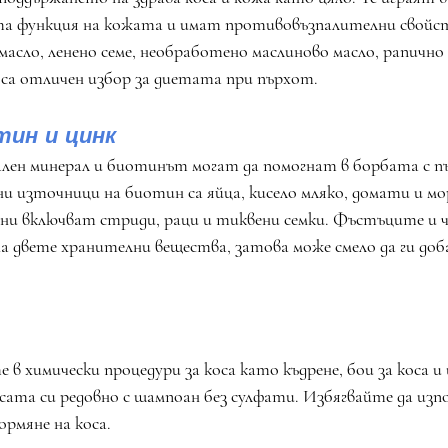
а функция на кожата и имат противовъзпалителни свойств
асло, ленено семе, необработено маслиново масло, рапично м
а са отличен избор за диетата при пърхот.
тин и цинк
лен минерал и биотинът могат да помогнат в борбата с п
 източници на биотин са яйца, кисело мляко, домати и мо
ни включват стриди, раци и тиквени семки. Фъстъците и 
на двете хранителни вещества, затова може смело да ги доб
 в химически процедури за коса като къдрене, бои за коса и 
ата си редовно с шампоан без сулфати. Избягвайте да изп
ормяне на коса.