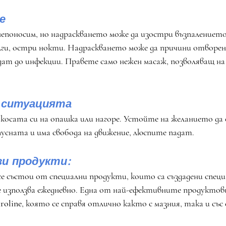
е
 непоносим, но надраскването може да изостри възпалението
лги, остри нокти. Надраскването може да причини отворен
едат до инфекции. Правете само нежен масаж, позволяващ на
а ситуацията
осата си на опашка или нагоре. Устойте на желанието да 
пусната и има свобода на движение, люспите падат. 
и продукти:
се състои от специални продукти, които са създадени специа
е използва ежедневно. Една от най-ефективните продуктови
roline
, която се справя отлично както с мазния, така и със