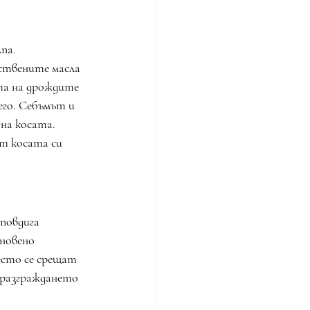
па.
ствените масла 
та на дрождите 
его. Себъмът и 
на косата. 
т косата си 
повдига 
новено 
есто се срещат 
и разграждането 