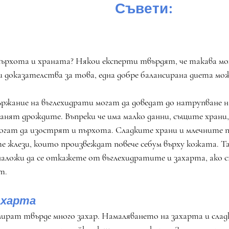
Съвети:
пърхота и храната? Някои експерти твърдят, че такава мож
и доказателства за това, една добре балансирана диета мож
ржание на въглехидрати могат да доведат до натрупване на
ранят дрождите. Въпреки че има малко данни, същите храни
огат да изострят и пърхота. Сладките храни и млечните 
жлези, които произвеждат повече себум върху кожата. Так
 наложи да се откажете от въглехидратите и захарта, ако 
т.
ахарта
ират твърде много захар. Намаляването на захарта и слад