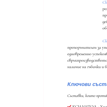
Cl
ре
пр
де
об
Cl
препоръчителен за уп
едновременно успоко
свръхпроизводството 
наличие на гъбички и
Ключови съста
Съставки, които против
✔️
 КСИЛИТОЛ - Хидра