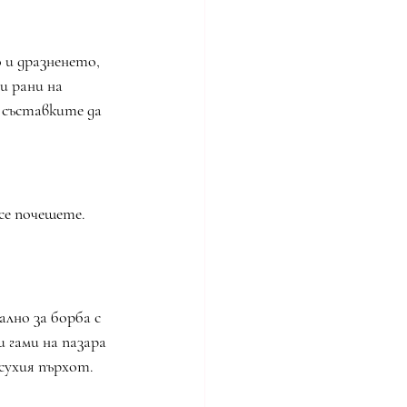
 и дразненето, 
и рани на 
 съставките да 
се почешете. 
лно за борба с 
 гами на пазара 
 сухия пърхот.