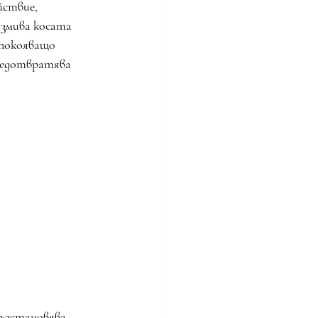
ствие, 
Измива косата 
спокояващо 
редотвратява 
ъзстановява 