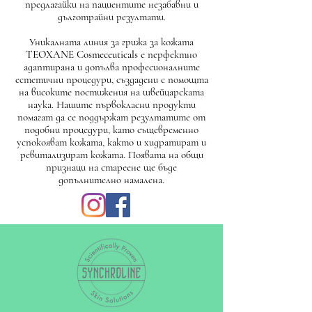
предлагайки на пациентите незабавни и
дълготрайни резултати.
Уникалната линия за грижа за кожата
TEOXANE Cosmeceuticals
е перфектно
адаптирана и допълва професионалните
естетични процедури, създадени с помощта
на високите постижения на швейцарската
наука. Нашите първокласни продукти
помагат да се поддържат резултатите от
подобни процедури, като същевременно
успокояват кожата, както и хидратират и
ревитализират кожата. Появата на общи
признаци на стареене ще бъде
допълнително намалена.