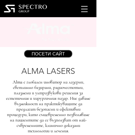
ПОСЕТИ САЙТ
ALMA LASERS
Alma
е глобален иноватор на лазерни,
светлинно базирани, радиочестотни,
плазмени и ултразвукови решения за
естетичния и хирургичния пазар. Ние даваме
възможност на практикуващите да
предлагат безопасни и ефективни
процедури, като същевременно позволяваме
на пациентите да се възползват от най-
съвременните, клинично доказани
технологии и лечения.