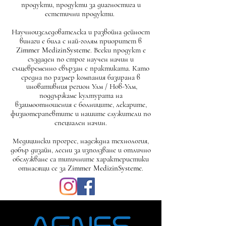
продукти, продукти за диагностига и
естетични продукти.
Научноизследователска и развойна дейност
винаги е била с най-голям приоритет в
Zimmer MedizinSysteme
. Всеки продукт е
създаден по строг научен начин и
същевременно свързан с практиката. Като
средна по размер компания базирана в
иновативния регион Улм / Нов-Улм,
поддържаме културата на
взаимоотношения с болниците, лекарите,
физиотерапевтите и нашите служители по
специален начин.
Медицински прогрес, надеждна технология,
добър дизайн, лесни за използване и отлично
обслужване са типичните характеристики
отнасящи се за
Zimmer MedizinSysteme
.