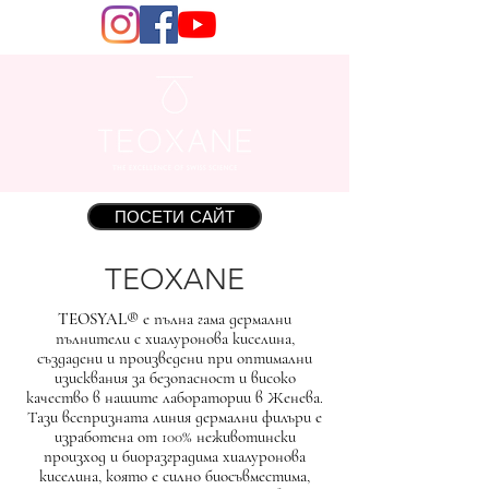
ПОСЕТИ САЙТ
TEOXANE
TEOSYAL®
е пълна гама дермални
пълнители с хиалуронова киселина,
създадени и произведени при оптимални
изисквания за безопасност и високо
качество в нашите лаборатории в Женева.
Тази всепризната линия дермални филъри е
изработена от 100% неживотински
произход и биоразградима хиалуронова
киселина, която е силно биосъвместима,