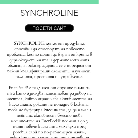
SYNCHROLINE
ПОСЕТИ САЙТ
SYNCHROLINE
линия от продукти,
способни да отговорят на повечето
проблеми, които могат да бъдат открити в
дермокозметичната и дерматологичната
област, характеризиращи се с поредица от
важни квалифициращи елементи: научност,
пълнота, простота на управление.
EnerPeel®
е различен от другите пилинги,
тъй като използва патентован разтвор на
носител, който ограничава активността на
киселината, докато не попадне в кожата;
това не буферира киселината, за да намали
нейната активност, вместо това
носителите на
EnerPeel®
поемат 2 до 3
пъти повече киселинни молекули през
роговия слой по по-равномерен начин,
отколкото при стандартните разтвори,