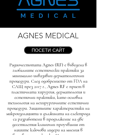
AGNES MEDICAL
ПОСЕТИ САЙТ
Радиочестотата
Agnes (RF)
е въведена в
глобалните естетически практики за
минимално инвазивни дерматологични
процедури. След одобрението от FDA на
САЩ през 2017 г.,
Agnes RF
е приет в
пластичната хирургия, дерматология и
естетични практики, като основна
технология на нехирургичните естетични
процедури. Защитните характеристики на
микроизолацията и дължината на електрода
са разработени в продължение на две
десетилетия клинични проучвания от
нашите ключови лидери на мнения в