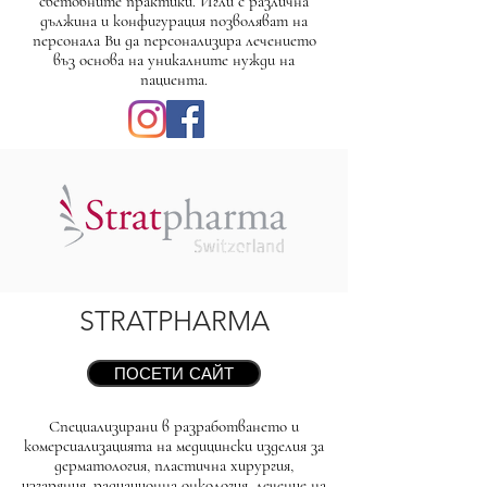
световните практики. Игли с различна
дължина и конфигурация позволяват на
персонала Ви да персонализира лечението
въз основа на уникалните нужди на
пациента.
STRATPHARMA
ПОСЕТИ САЙТ
Специализирани в разработването и
комерсиализацията на медицински изделия за
дерматология, пластична хирургия,
изгаряния, радиационна онкология, лечение на