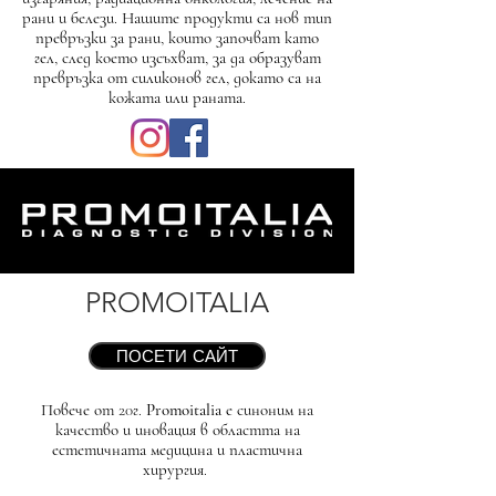
рани и белези. Нашите продукти са нов тип
превръзки за рани, които започват като
гел, след което изсъхват, за да образуват
превръзка от силиконов гел, докато са на
кожата или раната.
PROMOITALIA
ПОСЕТИ САЙТ
Повече от 20г.
Promoitalia
е синоним на
качество и иновация в областта на
естетичната медицина и пластична
хирургия.