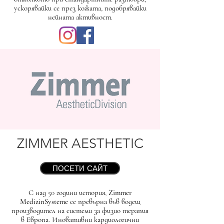
ускорявайки се през кожата, подобрявайки
нейната активност.
ZIMMER AESTHETIC
ПОСЕТИ САЙТ
С над 50 години история,
Zimmer
MedizinSysteme
се превърна във водещ
производител на системи за физио терапия
в Европа. Иновативни кардиологични